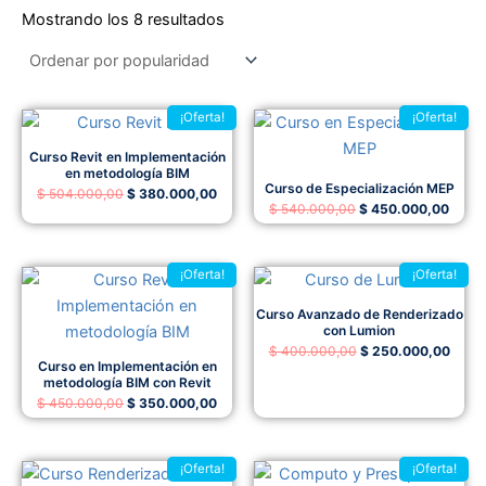
Ordenado
por
Mostrando los 8 resultados
popularidad
El
El
El
El
¡Oferta!
¡Oferta!
precio
precio
precio
preci
original
actual
original
actua
Curso Revit en Implementación
era:
es:
era:
es:
en metodología BIM
$ 504.000,00.
$ 380.000,00.
$ 540.000,00.
$ 450
Curso de Especialización MEP
$
504.000,00
$
380.000,00
$
540.000,00
$
450.000,00
El
El
El
El
¡Oferta!
¡Oferta!
precio
precio
precio
preci
original
actual
original
actua
Curso Avanzado de Renderizado
era:
es:
era:
es:
con Lumion
$ 450.000,00.
$ 350.000,00.
$ 400.000,00.
$ 250
$
400.000,00
$
250.000,00
Curso en Implementación en
metodología BIM con Revit
$
450.000,00
$
350.000,00
El
El
El
El
¡Oferta!
¡Oferta!
precio
precio
precio
preci