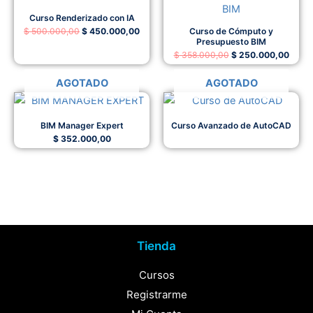
original
actual
original
actua
Curso Renderizado con IA
era:
es:
era:
es:
$ 500.000,00.
$ 450.000,00.
$ 358.000,00.
$ 250
$
500.000,00
$
450.000,00
Curso de Cómputo y
Presupuesto BIM
$
358.000,00
$
250.000,00
AGOTADO
AGOTADO
BIM Manager Expert
Curso Avanzado de AutoCAD
$
352.000,00
Tienda
Cursos
Registrarme