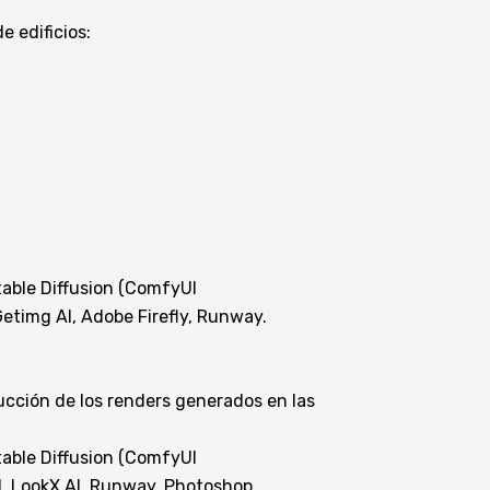
e edificios:
table Diffusion (ComfyUI
Getimg AI, Adobe Firefly, Runway.
cción de los renders generados en las
table Diffusion (ComfyUI
I, LookX AI, Runway, Photoshop